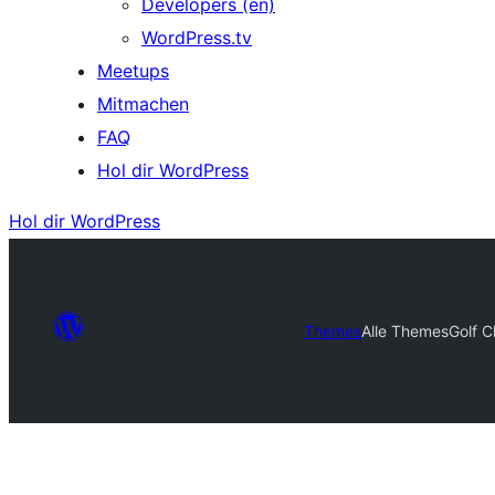
Developers (en)
WordPress.tv
Meetups
Mitmachen
FAQ
Hol dir WordPress
Hol dir WordPress
Themes
Alle Themes
Golf C