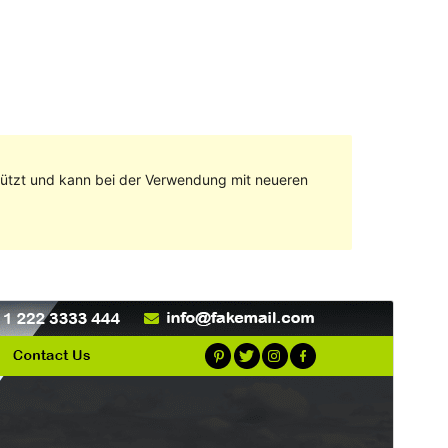
stützt und kann bei der Verwendung mit neueren
Vorschau
Herunterladen
Version
0.1
Zuletzt aktualisiert
5. Dezember 2022
Aktive Installationen
80+
WordPress-Version
5.1