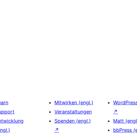
earn
Mitwirken (engl.)
WordPres
upport
Veranstaltungen
↗
ntwicklung
Spenden (engl.)
Matt (engl
ngl.)
↗
bbPress (e