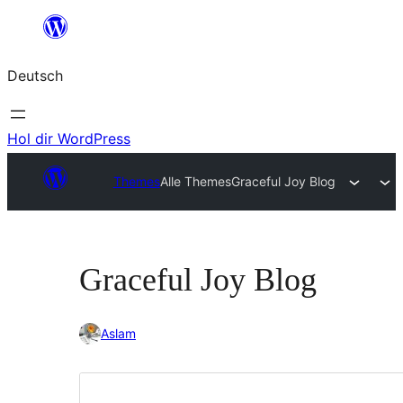
Zum
Inhalt
Deutsch
springen
Hol dir WordPress
Themes
Alle Themes
Graceful Joy Blog
Graceful Joy Blog
Aslam