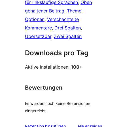
für linksläufige Sprachen
, 
Oben
gehaltener Beitrag
, 
Theme-
Optionen
, 
Verschachtelte
Kommentare
, 
Drei Spalten
, 
Übersetzbar
, 
Zwei Spalten
Downloads pro Tag
Aktive Installationen:
100+
Bewertungen
Es wurden noch keine Rezensionen
eingereicht.
Rezensionen
Rezension hinzufügen
Alle
anzeigen