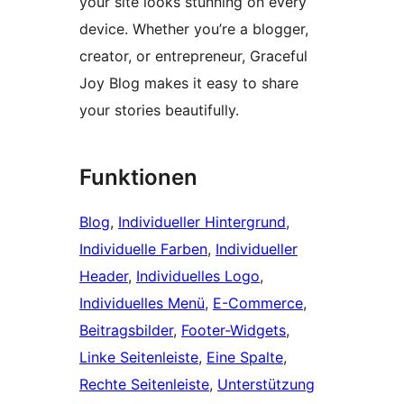
your site looks stunning on every
device. Whether you’re a blogger,
creator, or entrepreneur, Graceful
Joy Blog makes it easy to share
your stories beautifully.
Funktionen
Blog
, 
Individueller Hintergrund
, 
Individuelle Farben
, 
Individueller
Header
, 
Individuelles Logo
, 
Individuelles Menü
, 
E-Commerce
, 
Beitragsbilder
, 
Footer-Widgets
, 
Linke Seitenleiste
, 
Eine Spalte
, 
Rechte Seitenleiste
, 
Unterstützung