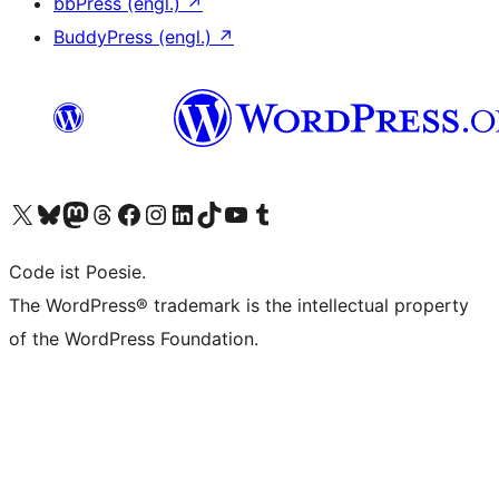
bbPress (engl.)
↗
BuddyPress (engl.)
↗
Unser X-Konto (früher Twitter) besuchen
Unser Bluesky-Konto besuchen
Unser Mastodon-Konto besuchen
Unser Threads-Konto besuchen
Unsere Facebook-Seite besuchen
Unser Instagram-Konto besuchen
Unser LinkedIn-Konto besuchen
Unser TikTok-Konto besuchen
Unseren YouTube-Kanal besuchen
Unser Tumblr-Konto besuchen
Code ist Poesie.
The WordPress® trademark is the intellectual property
of the WordPress Foundation.