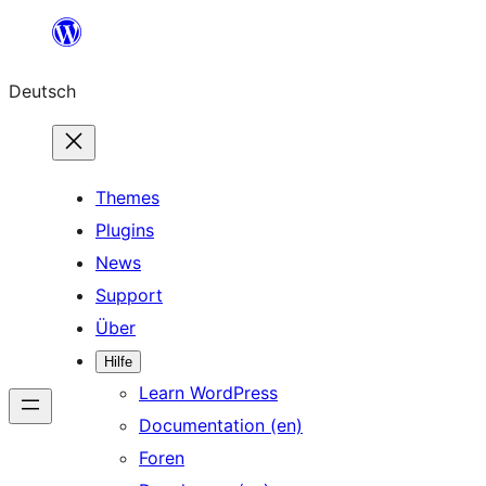
Zum
Inhalt
Deutsch
springen
Themes
Plugins
News
Support
Über
Hilfe
Learn WordPress
Documentation (en)
Foren