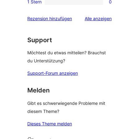
1 Stern
0
Rezensionen
Sterne-
0 1-
Rezensionen
Sterne-
Rezensionen
Rezension hinzufügen
Alle
anzeigen
Rezensionen
Support
Möchtest du etwas mitteilen? Brauchst
du Unterstützung?
Support-Forum anzeigen
Melden
Gibt es schwerwiegende Probleme mit
diesem Theme?
Dieses Theme melden