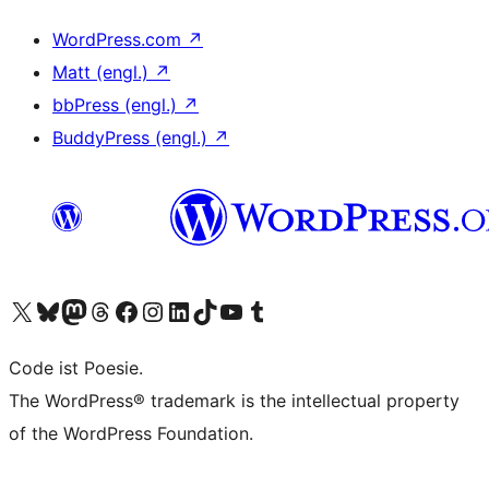
WordPress.com
↗
Matt (engl.)
↗
bbPress (engl.)
↗
BuddyPress (engl.)
↗
Unser X-Konto (früher Twitter) besuchen
Unser Bluesky-Konto besuchen
Unser Mastodon-Konto besuchen
Unser Threads-Konto besuchen
Unsere Facebook-Seite besuchen
Unser Instagram-Konto besuchen
Unser LinkedIn-Konto besuchen
Unser TikTok-Konto besuchen
Unseren YouTube-Kanal besuchen
Unser Tumblr-Konto besuchen
Code ist Poesie.
The WordPress® trademark is the intellectual property
of the WordPress Foundation.