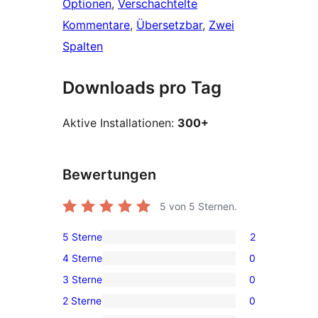
Optionen
, 
Verschachtelte
Kommentare
, 
Übersetzbar
, 
Zwei
Spalten
Downloads pro Tag
Aktive Installationen:
300+
Bewertungen
5
von 5 Sternen.
5 Sterne
2
2 5-
4 Sterne
0
Sterne-
0 4-
3 Sterne
0
Rezensionen
Sterne-
0 3-
2 Sterne
0
Rezensionen
Sterne-
0 2-