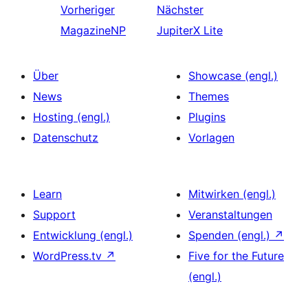
Vorheriger
Nächster
MagazineNP
JupiterX Lite
Über
Showcase (engl.)
News
Themes
Hosting (engl.)
Plugins
Datenschutz
Vorlagen
Learn
Mitwirken (engl.)
Support
Veranstaltungen
Entwicklung (engl.)
Spenden (engl.)
↗
WordPress.tv
↗
Five for the Future
(engl.)