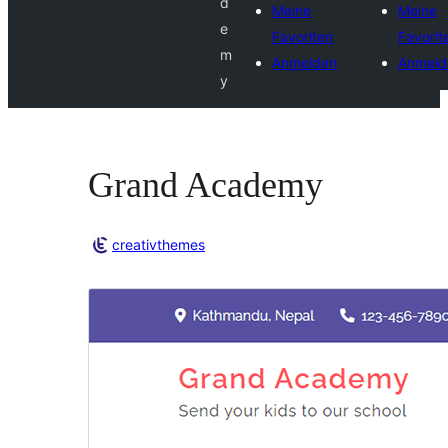
d
Meine
Meine
e
Favoriten
Favorit
m
Anmelden
Anmeld
y
Grand Academy
creativthemes