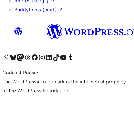
bbPress (engl.)
↗
BuddyPress (engl.)
↗
Unser X-Konto (früher Twitter) besuchen
Unser Bluesky-Konto besuchen
Unser Mastodon-Konto besuchen
Unser Threads-Konto besuchen
Unsere Facebook-Seite besuchen
Unser Instagram-Konto besuchen
Unser LinkedIn-Konto besuchen
Unser TikTok-Konto besuchen
Unseren YouTube-Kanal besuchen
Unser Tumblr-Konto besuchen
Code ist Poesie.
The WordPress® trademark is the intellectual property
of the WordPress Foundation.