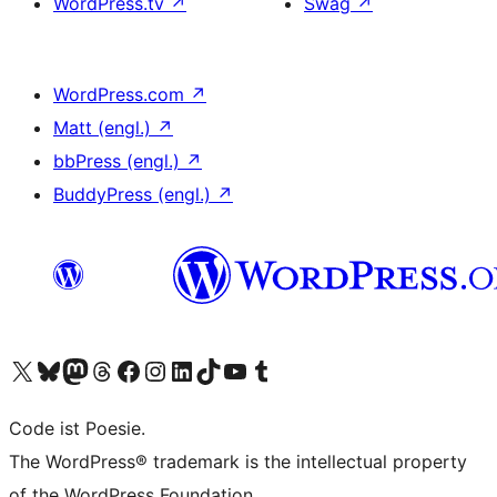
WordPress.tv
↗
Swag
↗
WordPress.com
↗
Matt (engl.)
↗
bbPress (engl.)
↗
BuddyPress (engl.)
↗
Unser X-Konto (früher Twitter) besuchen
Unser Bluesky-Konto besuchen
Unser Mastodon-Konto besuchen
Unser Threads-Konto besuchen
Unsere Facebook-Seite besuchen
Unser Instagram-Konto besuchen
Unser LinkedIn-Konto besuchen
Unser TikTok-Konto besuchen
Unseren YouTube-Kanal besuchen
Unser Tumblr-Konto besuchen
Code ist Poesie.
The WordPress® trademark is the intellectual property
of the WordPress Foundation.