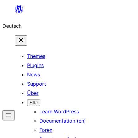
Zum
Inhalt
Deutsch
springen
Themes
Plugins
News
Support
Über
Hilfe
Learn WordPress
Documentation (en)
Foren