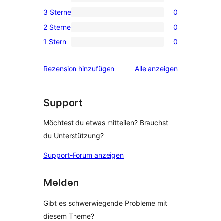
Sterne-
0 4-
3 Sterne
0
Rezension
Sterne-
0 3-
2 Sterne
0
Rezensionen
Sterne-
0 2-
1 Stern
0
Rezensionen
Sterne-
0 1-
Rezensionen
Sterne-
Rezensionen
Rezension hinzufügen
Alle
anzeigen
Rezensionen
Support
Möchtest du etwas mitteilen? Brauchst
du Unterstützung?
Support-Forum anzeigen
Melden
Gibt es schwerwiegende Probleme mit
diesem Theme?