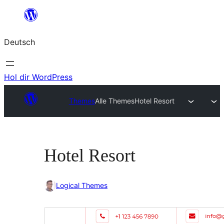
Zum
Inhalt
Deutsch
springen
Hol dir WordPress
Themes
Alle Themes
Hotel Resort
Hotel Resort
Logical Themes