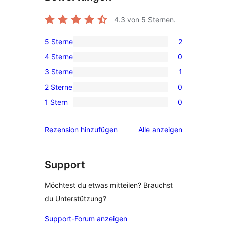
4.3
von 5 Sternen.
5 Sterne
2
2 5-
4 Sterne
0
Sterne-
0 4-
3 Sterne
1
Rezensionen
Sterne-
1 3-
2 Sterne
0
Rezensionen
Sterne-
0 2-
1 Stern
0
Rezension
Sterne-
0 1-
Rezensionen
Sterne-
Rezensionen
Rezension hinzufügen
Alle
anzeigen
Rezensionen
Support
Möchtest du etwas mitteilen? Brauchst
du Unterstützung?
Support-Forum anzeigen