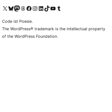
Unser X-Konto (früher Twitter) besuchen
Unser Bluesky-Konto besuchen
Unser Mastodon-Konto besuchen
Unser Threads-Konto besuchen
Unsere Facebook-Seite besuchen
Unser Instagram-Konto besuchen
Unser LinkedIn-Konto besuchen
Unser TikTok-Konto besuchen
Unseren YouTube-Kanal besuchen
Unser Tumblr-Konto besuchen
Code ist Poesie.
The WordPress® trademark is the intellectual property
of the WordPress Foundation.