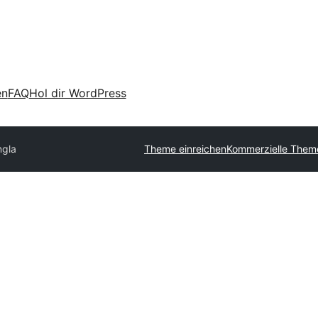
en
FAQ
Hol dir WordPress
ngla
Theme einreichen
Kommerzielle Them