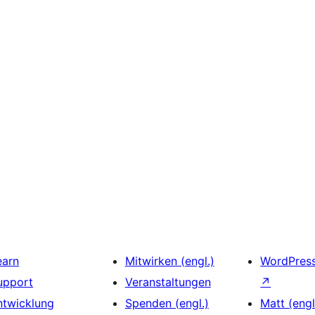
earn
Mitwirken (engl.)
WordPres
upport
Veranstaltungen
↗
ntwicklung
Spenden (engl.)
Matt (engl