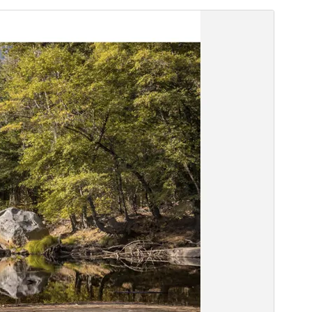
Kommerzielles Theme
Dieses Theme ist kostenlos, bietet aber zusätzliche
kostenpflichtige kommerzielle Upgrades oder
Support an.
Vorschau
Herunterladen
Dies ist ein untergeordnetes Theme von
Savana Lite
.
Version
1.0.3
Zuletzt aktualisiert
30. Mai 2026
Aktive Installationen
50+
PHP-Version
5.3