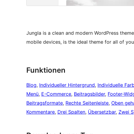
Jungla is a clean and modern WordPress theme
mobile devices, is the ideal theme for all of yo
Funktionen
Blog
, 
Individueller Hintergrund
, 
Individuelle Far
Menü
, 
E-Commerce
, 
Beitragsbilder
, 
Footer-Wid
Beitragsformate
, 
Rechte Seitenleiste
, 
Oben geha
Kommentare
, 
Drei Spalten
, 
Übersetzbar
, 
Zwei S