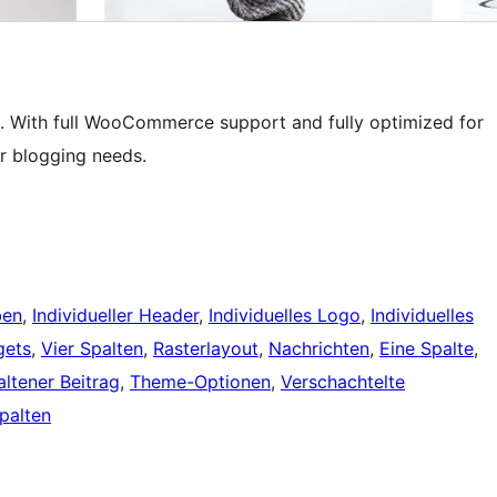
. With full WooCommerce support and fully optimized for
ur blogging needs.
ben
, 
Individueller Header
, 
Individuelles Logo
, 
Individuelles
gets
, 
Vier Spalten
, 
Rasterlayout
, 
Nachrichten
, 
Eine Spalte
, 
ltener Beitrag
, 
Theme-Optionen
, 
Verschachtelte
palten