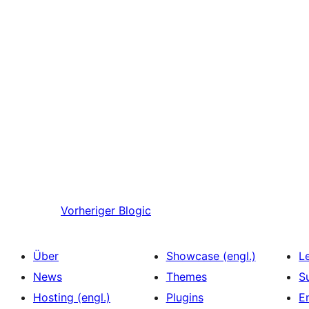
Vorheriger
Blogic
Über
Showcase (engl.)
L
News
Themes
S
Hosting (engl.)
Plugins
E