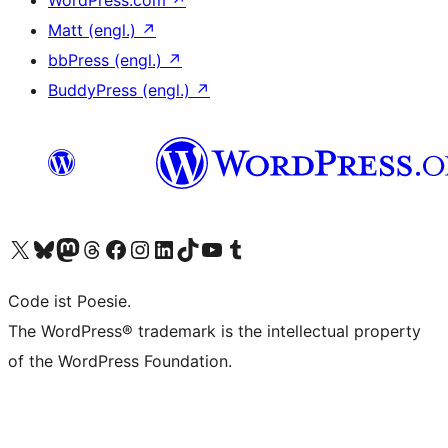
WordPress.com
↗
Matt (engl.)
↗
bbPress (engl.)
↗
BuddyPress (engl.)
↗
Unser X-Konto (früher Twitter) besuchen
Unser Bluesky-Konto besuchen
Unser Mastodon-Konto besuchen
Unser Threads-Konto besuchen
Unsere Facebook-Seite besuchen
Unser Instagram-Konto besuchen
Unser LinkedIn-Konto besuchen
Unser TikTok-Konto besuchen
Unseren YouTube-Kanal besuchen
Unser Tumblr-Konto besuchen
Code ist Poesie.
The WordPress® trademark is the intellectual property
of the WordPress Foundation.