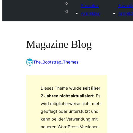
o
Favoriten
Favorit
g
Anmelden
Anmeld
Magazine Blog
The_Bootstrap_Themes
Dieses Theme wurde
seit über
2 Jahren nicht aktualisiert
. Es
wird möglicherweise nicht mehr
gepflegt oder unterstützt und
kann bei der Verwendung mit
neueren WordPress-Versionen