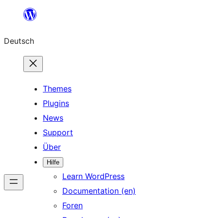
Zum
Inhalt
Deutsch
springen
Themes
Plugins
News
Support
Über
Hilfe
Learn WordPress
Documentation (en)
Foren