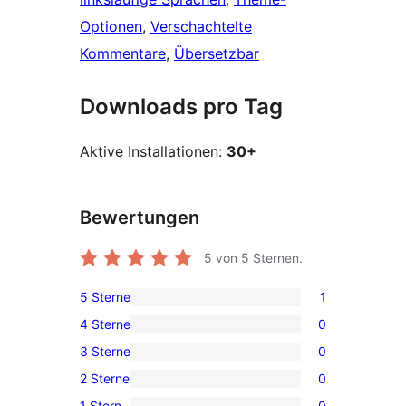
Optionen
, 
Verschachtelte
Kommentare
, 
Übersetzbar
Downloads pro Tag
Aktive Installationen:
30+
Bewertungen
5
von 5 Sternen.
5 Sterne
1
1 5-
4 Sterne
0
Sterne-
0 4-
3 Sterne
0
Rezension
Sterne-
0 3-
2 Sterne
0
Rezensionen
Sterne-
0 2-
1 Stern
0