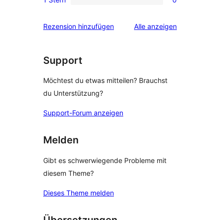
Rezensionen
Sterne-
0 1-
Rezensionen
Sterne-
Rezensionen
Rezension hinzufügen
Alle
anzeigen
Rezensionen
Support
Möchtest du etwas mitteilen? Brauchst
du Unterstützung?
Support-Forum anzeigen
Melden
Gibt es schwerwiegende Probleme mit
diesem Theme?
Dieses Theme melden
Übersetzungen