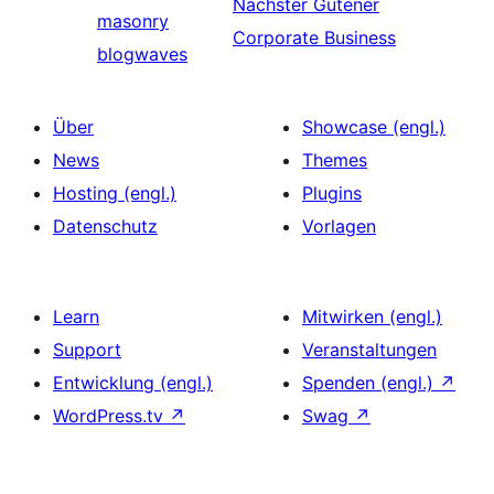
Nächster
Gutener
masonry
Corporate Business
blogwaves
Über
Showcase (engl.)
News
Themes
Hosting (engl.)
Plugins
Datenschutz
Vorlagen
Learn
Mitwirken (engl.)
Support
Veranstaltungen
Entwicklung (engl.)
Spenden (engl.)
↗
WordPress.tv
↗
Swag
↗