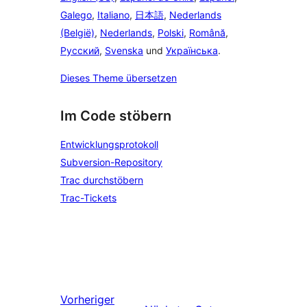
Galego
,
Italiano
,
日本語
,
Nederlands
(België)
,
Nederlands
,
Polski
,
Română
,
Русский
,
Svenska
und
Українська
.
Dieses Theme übersetzen
Im Code stöbern
Entwicklungsprotokoll
Subversion-Repository
Trac durchstöbern
Trac-Tickets
Vorheriger