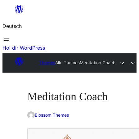
Zum
Inhalt
Deutsch
springen
Hol dir WordPress
Themes
Alle Themes
Meditation Coach
Meditation Coach
Blossom Themes