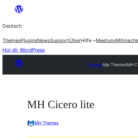
Zum
Inhalt
Deutsch
springen
Themes
Plugins
News
Support
Über
Hilfe
Meetups
Mitmach
Hol dir WordPress
Themes
Alle Themes
MH Ci
MH Cicero lite
MH Themes