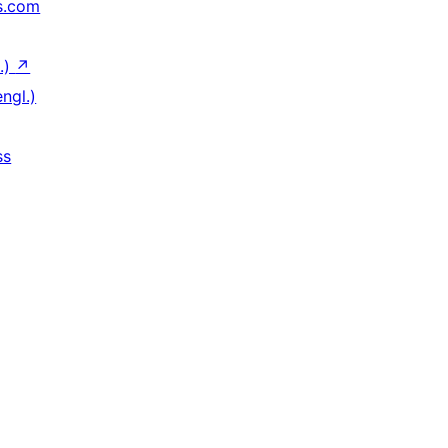
s.com
.)
↗
ngl.)
ss