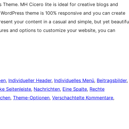
 Theme. MH Cicero lite is ideal for creative blogs and
og WordPress theme is 100% responsive and you can create
sent your content in a casual and simple, but yet beautifu
tures and options to customize your website, you can
ben
, 
Individueller Header
, 
Individuelles Menü
, 
Beitragsbilder
,
ke Seitenleiste
, 
Nachrichten
, 
Eine Spalte
, 
Rechte
achen
, 
Theme-Optionen
, 
Verschachtelte Kommentare
, 