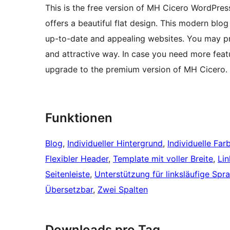
This is the free version of MH Cicero WordPress
offers a beautiful flat design. This modern bl
up-to-date and appealing websites. You may pre
and attractive way. In case you need more fea
upgrade to the premium version of MH Cicero.
Funktionen
Blog
, 
Individueller Hintergrund
, 
Individuelle Far
Flexibler Header
, 
Template mit voller Breite
, 
Lin
Seitenleiste
, 
Unterstützung für linksläufige Spr
Übersetzbar
, 
Zwei Spalten
Downloads pro Tag