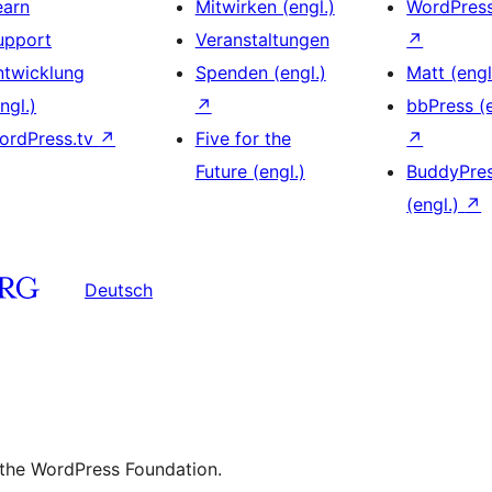
earn
Mitwirken (engl.)
WordPres
upport
Veranstaltungen
↗
ntwicklung
Spenden (engl.)
Matt (engl
ngl.)
↗
bbPress (e
ordPress.tv
↗
Five for the
↗
Future (engl.)
BuddyPre
(engl.)
↗
Deutsch
 the WordPress Foundation.