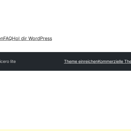
en
FAQ
Hol dir WordPress
cero lite
Theme einreichen
Kommerzielle Th