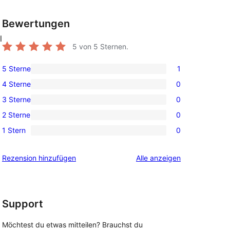
Bewertungen
l
5
von 5 Sternen.
5 Sterne
1
1 5-
4 Sterne
0
Sterne-
0 4-
3 Sterne
0
Rezension
Sterne-
0 3-
2 Sterne
0
Rezensionen
Sterne-
0 2-
1 Stern
0
Rezensionen
Sterne-
0 1-
 
Rezensionen
Sterne-
Rezensionen
Rezension hinzufügen
Alle
anzeigen
Rezensionen
Support
Möchtest du etwas mitteilen? Brauchst du