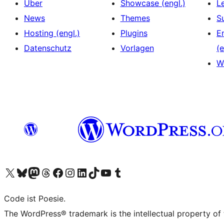
Über
Showcase (engl.)
L
News
Themes
S
Hosting (engl.)
Plugins
E
Datenschutz
Vorlagen
(e
W
Unser X-Konto (früher Twitter) besuchen
Unser Bluesky-Konto besuchen
Unser Mastodon-Konto besuchen
Unser Threads-Konto besuchen
Unsere Facebook-Seite besuchen
Unser Instagram-Konto besuchen
Unser LinkedIn-Konto besuchen
Unser TikTok-Konto besuchen
Unseren YouTube-Kanal besuchen
Unser Tumblr-Konto besuchen
Code ist Poesie.
The WordPress® trademark is the intellectual property of