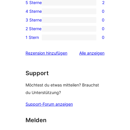
5 Sterne
2
2 5-
4 Sterne
0
Sterne-
0 4-
3 Sterne
0
Rezensionen
Sterne-
0 3-
2 Sterne
0
Rezensionen
Sterne-
0 2-
1 Stern
0
Rezensionen
Sterne-
0 1-
Rezensionen
Sterne-
Rezensionen
Rezension hinzufügen
Alle
anzeigen
Rezensionen
Support
Möchtest du etwas mitteilen? Brauchst
du Unterstützung?
Support-Forum anzeigen
Melden