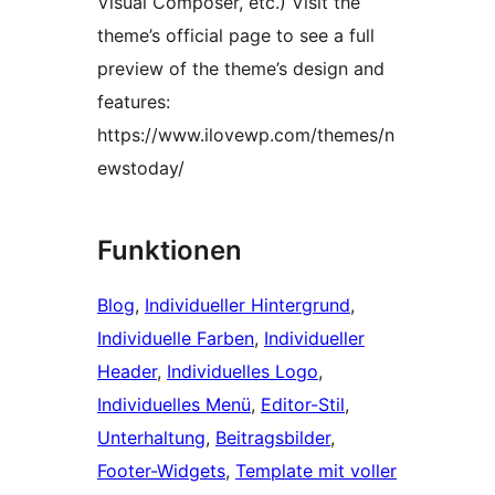
Visual Composer, etc.) Visit the
theme’s official page to see a full
preview of the theme’s design and
features:
https://www.ilovewp.com/themes/n
ewstoday/
Funktionen
Blog
, 
Individueller Hintergrund
, 
Individuelle Farben
, 
Individueller
Header
, 
Individuelles Logo
, 
Individuelles Menü
, 
Editor-Stil
, 
Unterhaltung
, 
Beitragsbilder
, 
Footer-Widgets
, 
Template mit voller