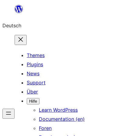
Zum
Inhalt
Deutsch
springen
Themes
Plugins
News
Support
Über
Hilfe
Learn WordPress
Documentation (en)
Foren