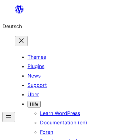
Zum
Inhalt
Deutsch
springen
Themes
Plugins
News
Support
Über
Hilfe
Learn WordPress
Documentation (en)
Foren