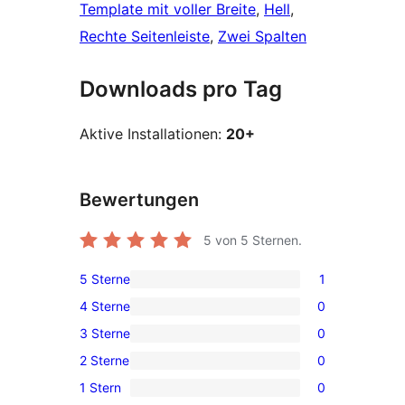
Template mit voller Breite
, 
Hell
, 
Rechte Seitenleiste
, 
Zwei Spalten
Downloads pro Tag
Aktive Installationen:
20+
Bewertungen
5
von 5 Sternen.
5 Sterne
1
1 5-
4 Sterne
0
Sterne-
0 4-
3 Sterne
0
Rezension
Sterne-
0 3-
2 Sterne
0
Rezensionen
Sterne-
0 2-
1 Stern
0
Rezensionen
Sterne-
0 1-