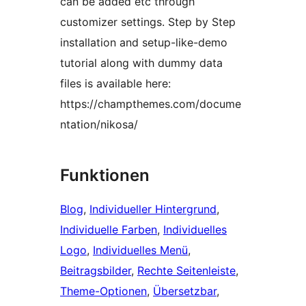
can be added etc through
customizer settings. Step by Step
installation and setup-like-demo
tutorial along with dummy data
files is available here:
https://champthemes.com/docume
ntation/nikosa/
Funktionen
Blog
, 
Individueller Hintergrund
, 
Individuelle Farben
, 
Individuelles
Logo
, 
Individuelles Menü
, 
Beitragsbilder
, 
Rechte Seitenleiste
, 
Theme-Optionen
, 
Übersetzbar
, 