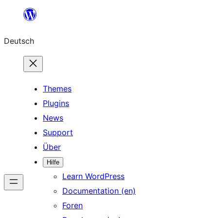
Zum
Inhalt
Deutsch
springen
Themes
Plugins
News
Support
Über
Hilfe
Learn WordPress
Documentation (en)
Foren