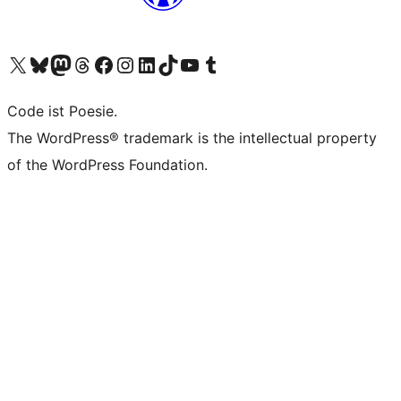
Unser X-Konto (früher Twitter) besuchen
Unser Bluesky-Konto besuchen
Unser Mastodon-Konto besuchen
Unser Threads-Konto besuchen
Unsere Facebook-Seite besuchen
Unser Instagram-Konto besuchen
Unser LinkedIn-Konto besuchen
Unser TikTok-Konto besuchen
Unseren YouTube-Kanal besuchen
Unser Tumblr-Konto besuchen
Code ist Poesie.
The WordPress® trademark is the intellectual property
of the WordPress Foundation.