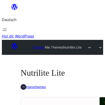
Zum
Inhalt
Deutsch
springen
Hol dir WordPress
Themes
Alle Themes
Nutrilite Lite
Nutrilite Lite
risingthemes