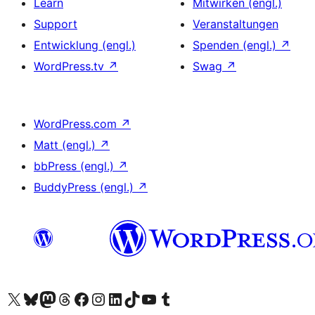
Learn
Mitwirken (engl.)
Support
Veranstaltungen
Entwicklung (engl.)
Spenden (engl.)
↗
WordPress.tv
↗
Swag
↗
WordPress.com
↗
Matt (engl.)
↗
bbPress (engl.)
↗
BuddyPress (engl.)
↗
Unser X-Konto (früher Twitter) besuchen
Unser Bluesky-Konto besuchen
Unser Mastodon-Konto besuchen
Unser Threads-Konto besuchen
Unsere Facebook-Seite besuchen
Unser Instagram-Konto besuchen
Unser LinkedIn-Konto besuchen
Unser TikTok-Konto besuchen
Unseren YouTube-Kanal besuchen
Unser Tumblr-Konto besuchen