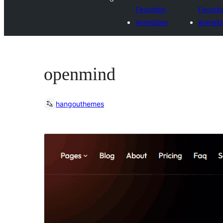
Favoriten
Favorit
Anmelden
Anmeld
openmind
hangouthemes