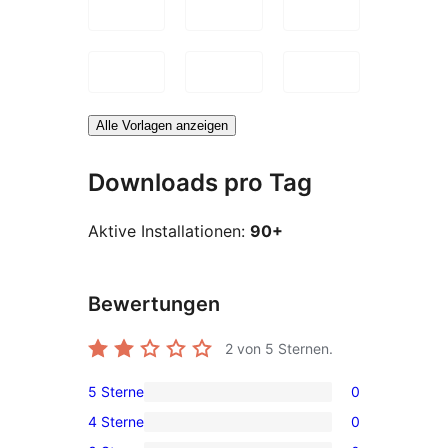
Alle Vorlagen anzeigen
Downloads pro Tag
Aktive Installationen:
90+
Bewertungen
2
von 5 Sternen.
5 Sterne
0
0 5-
4 Sterne
0
Sterne-
0 4-