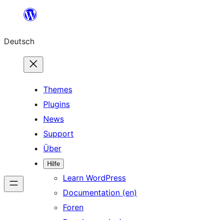
Zum
Inhalt
Deutsch
springen
Themes
Plugins
News
Support
Über
Hilfe
Learn WordPress
Documentation (en)
Foren