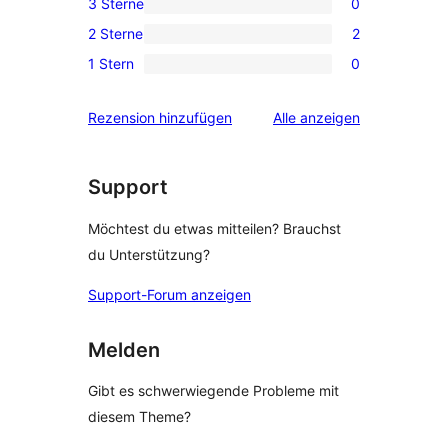
3 Sterne
0
Rezensionen
Sterne-
0 3-
2 Sterne
2
Rezensionen
Sterne-
2 2-
1 Stern
0
Rezensionen
Sterne-
0 1-
Rezensionen
Sterne-
Rezensionen
Rezension hinzufügen
Alle
anzeigen
Rezensionen
Support
Möchtest du etwas mitteilen? Brauchst
du Unterstützung?
Support-Forum anzeigen
Melden
Gibt es schwerwiegende Probleme mit
diesem Theme?