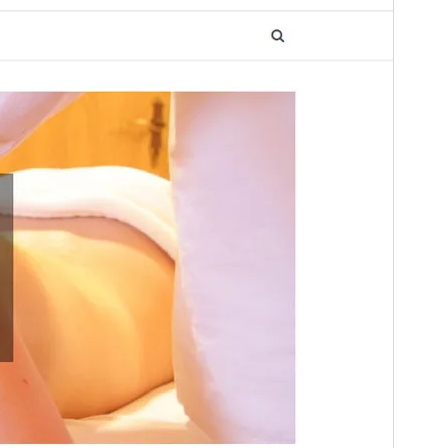
Version
1.0.2
Zuletzt aktualisiert
15. Juli 2020
Aktive Installationen
90+
PHP-Version
5.2
Theme-Homepage