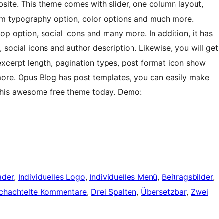
site. This theme comes with slider, one column layout,
sm typography option, color options and much more.
top option, social icons and many more. In addition, it has
 social icons and author description. Likewise, you will get
excerpt length, pagination types, post format icon show
 more. Opus Blog has post templates, you can easily make
y this awesome free theme today. Demo:
ader
, 
Individuelles Logo
, 
Individuelles Menü
, 
Beitragsbilder
, 
chachtelte Kommentare
, 
Drei Spalten
, 
Übersetzbar
, 
Zwei