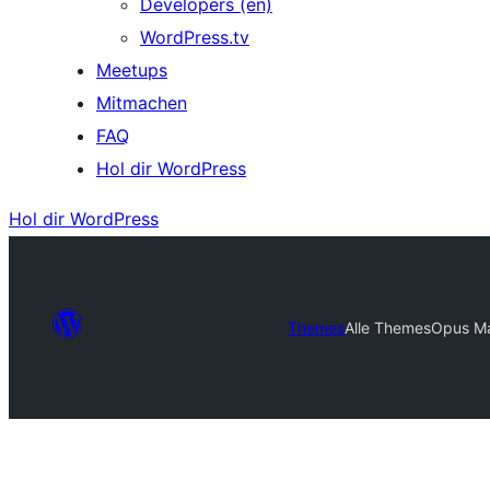
Developers (en)
WordPress.tv
Meetups
Mitmachen
FAQ
Hol dir WordPress
Hol dir WordPress
Themes
Alle Themes
Opus M