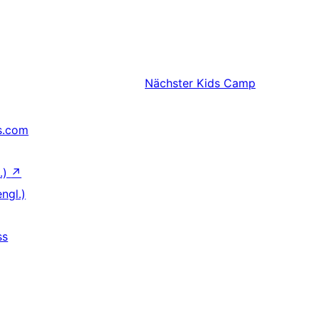
Nächster
Kids Camp
s.com
.)
↗
ngl.)
ss