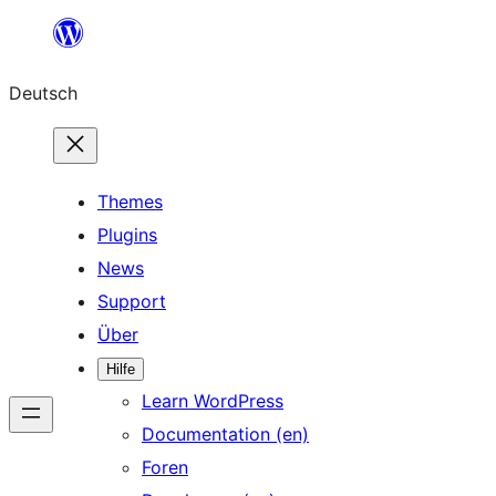
Zum
Inhalt
Deutsch
springen
Themes
Plugins
News
Support
Über
Hilfe
Learn WordPress
Documentation (en)
Foren