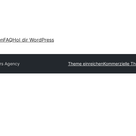
en
FAQ
Hol dir WordPress
rs Agency
Theme einreichen
Kommerzielle T