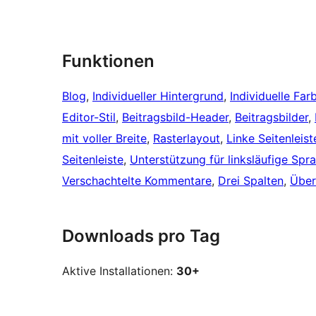
Funktionen
Blog
, 
Individueller Hintergrund
, 
Individuelle Far
Editor-Stil
, 
Beitragsbild-Header
, 
Beitragsbilder
, 
mit voller Breite
, 
Rasterlayout
, 
Linke Seitenleist
Seitenleiste
, 
Unterstützung für linksläufige Spr
Verschachtelte Kommentare
, 
Drei Spalten
, 
Über
Downloads pro Tag
Aktive Installationen:
30+