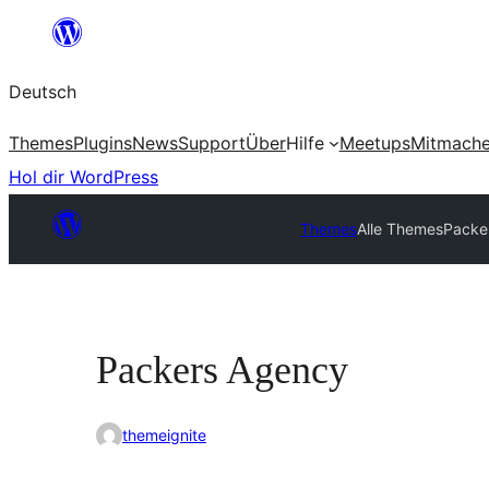
Zum
Inhalt
Deutsch
springen
Themes
Plugins
News
Support
Über
Hilfe
Meetups
Mitmach
Hol dir WordPress
Themes
Alle Themes
Packe
Packers Agency
themeignite