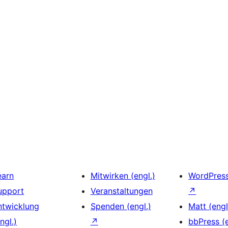
earn
Mitwirken (engl.)
WordPres
upport
Veranstaltungen
↗
ntwicklung
Spenden (engl.)
Matt (engl
ngl.)
↗
bbPress (e