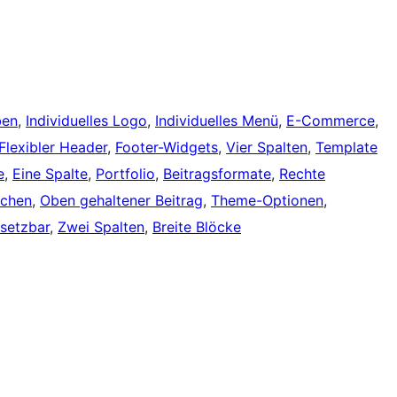
ben
, 
Individuelles Logo
, 
Individuelles Menü
, 
E-Commerce
, 
Flexibler Header
, 
Footer-Widgets
, 
Vier Spalten
, 
Template
e
, 
Eine Spalte
, 
Portfolio
, 
Beitragsformate
, 
Rechte
achen
, 
Oben gehaltener Beitrag
, 
Theme-Optionen
, 
setzbar
, 
Zwei Spalten
, 
Breite Blöcke