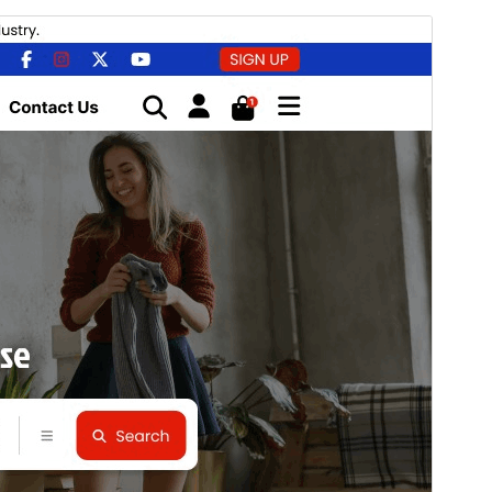
Vorschau
Herunterladen
Version
3.2.3
Zuletzt aktualisiert
10. Juli 2026
Aktive Installationen
30+
PHP-Version
7.0
Theme-Homepage