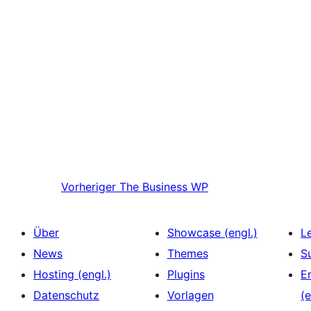
Vorheriger
The Business WP
Über
Showcase (engl.)
L
News
Themes
S
Hosting (engl.)
Plugins
E
Datenschutz
Vorlagen
(e