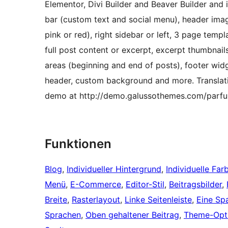
Elementor, Divi Builder and Beaver Builder an
bar (custom text and social menu), header ima
pink or red), right sidebar or left, 3 page tem
full post content or excerpt, excerpt thumbnai
areas (beginning and end of posts), footer widg
header, custom background and more. Translati
demo at http://demo.galussothemes.com/parf
Funktionen
Blog
, 
Individueller Hintergrund
, 
Individuelle Far
Menü
, 
E-Commerce
, 
Editor-Stil
, 
Beitragsbilder
, 
Breite
, 
Rasterlayout
, 
Linke Seitenleiste
, 
Eine Spa
Sprachen
, 
Oben gehaltener Beitrag
, 
Theme-Opt