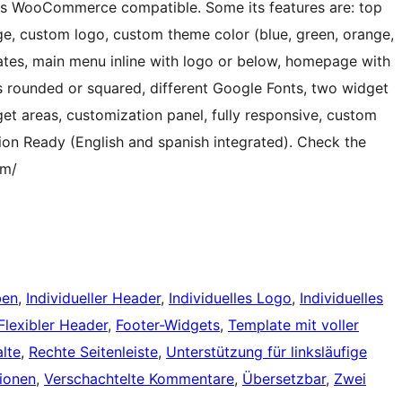
d is WooCommerce compatible. Some its features are: top
ge, custom logo, custom theme color (blue, green, orange,
plates, main menu inline with logo or below, homepage with
ls rounded or squared, different Google Fonts, two widget
et areas, customization panel, fully responsive, custom
on Ready (English and spanish integrated). Check the
um/
ben
, 
Individueller Header
, 
Individuelles Logo
, 
Individuelles
Flexibler Header
, 
Footer-Widgets
, 
Template mit voller
lte
, 
Rechte Seitenleiste
, 
Unterstützung für linksläufige
ionen
, 
Verschachtelte Kommentare
, 
Übersetzbar
, 
Zwei