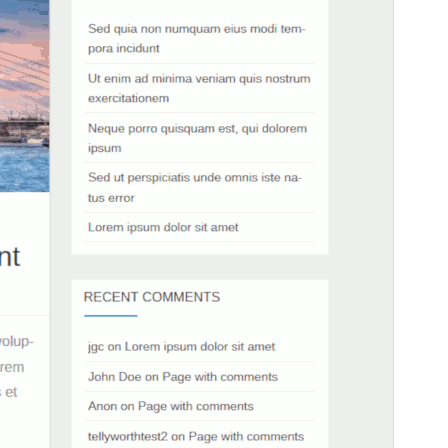
PHP-Version
5.6
Theme-Homepage