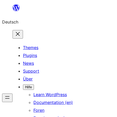
Zum
Inhalt
Deutsch
springen
Themes
Plugins
News
Support
Über
Hilfe
Learn WordPress
Documentation (en)
Foren