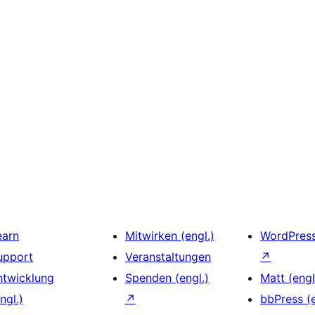
earn
Mitwirken (engl.)
WordPres
upport
Veranstaltungen
↗
ntwicklung
Spenden (engl.)
Matt (engl
ngl.)
↗
bbPress (e