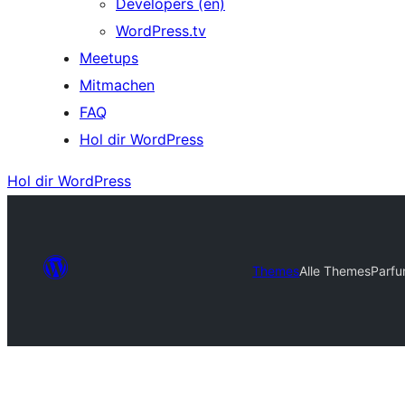
Developers (en)
WordPress.tv
Meetups
Mitmachen
FAQ
Hol dir WordPress
Hol dir WordPress
Themes
Alle Themes
Parf