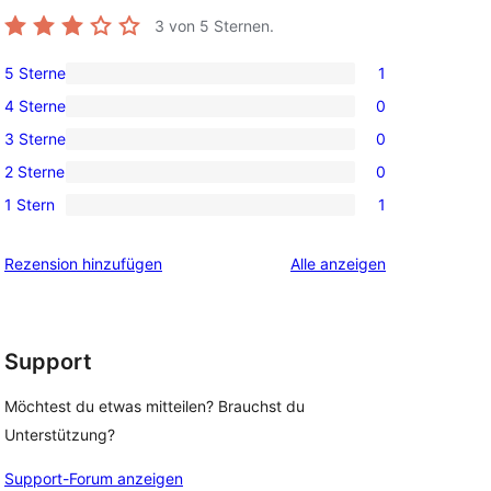
3
von 5 Sternen.
5 Sterne
1
1 5-
4 Sterne
0
Sterne-
0 4-
3 Sterne
0
Rezension
Sterne-
0 3-
2 Sterne
0
Rezensionen
Sterne-
0 2-
1 Stern
1
Rezensionen
Sterne-
1 1-
Rezensionen
Sterne-
Rezensionen
Rezension hinzufügen
Alle
anzeigen
Rezension
Support
Möchtest du etwas mitteilen? Brauchst du
Unterstützung?
Support-Forum anzeigen