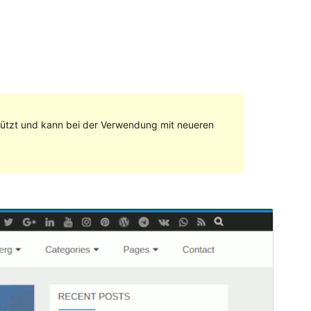
stützt und kann bei der Verwendung mit neueren
Vorschau
Herunterladen
Version
1.0.3
Zuletzt aktualisiert
22. März 2019
Aktive Installationen
200+
WordPress-Version
4.5