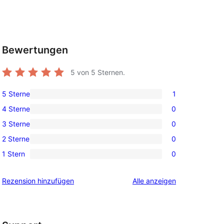
Bewertungen
5
von 5 Sternen.
5 Sterne
1
1 5-
4 Sterne
0
Sterne-
0 4-
3 Sterne
0
Rezension
Sterne-
0 3-
2 Sterne
0
Rezensionen
Sterne-
0 2-
1 Stern
0
Rezensionen
Sterne-
0 1-
Rezensionen
Sterne-
Rezensionen
Rezension hinzufügen
Alle
anzeigen
Rezensionen