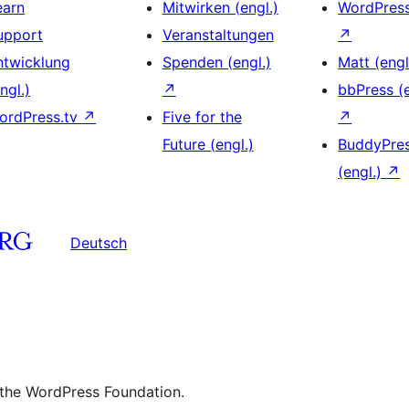
earn
Mitwirken (engl.)
WordPres
upport
Veranstaltungen
↗
ntwicklung
Spenden (engl.)
Matt (engl
ngl.)
↗
bbPress (e
ordPress.tv
↗
Five for the
↗
Future (engl.)
BuddyPre
(engl.)
↗
Deutsch
 the WordPress Foundation.