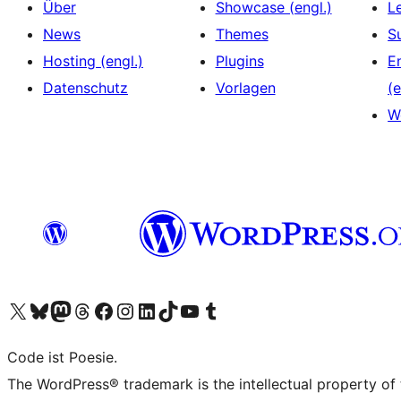
Über
Showcase (engl.)
L
News
Themes
S
Hosting (engl.)
Plugins
E
Datenschutz
Vorlagen
(e
W
Unser X-Konto (früher Twitter) besuchen
Unser Bluesky-Konto besuchen
Unser Mastodon-Konto besuchen
Unser Threads-Konto besuchen
Unsere Facebook-Seite besuchen
Unser Instagram-Konto besuchen
Unser LinkedIn-Konto besuchen
Unser TikTok-Konto besuchen
Unseren YouTube-Kanal besuchen
Unser Tumblr-Konto besuchen
Code ist Poesie.
The WordPress® trademark is the intellectual property of