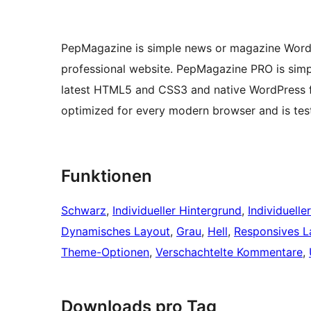
PepMagazine is simple news or magazine WordP
professional website. PepMagazine PRO is simp
latest HTML5 and CSS3 and native WordPress fu
optimized for every modern browser and is test
Funktionen
Schwarz
, 
Individueller Hintergrund
, 
Individuelle
Dynamisches Layout
, 
Grau
, 
Hell
, 
Responsives L
Theme-Optionen
, 
Verschachtelte Kommentare
, 
Downloads pro Tag