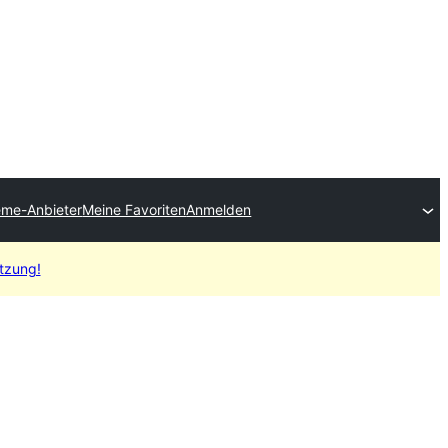
eme-Anbieter
Meine Favoriten
Anmelden
etzung!