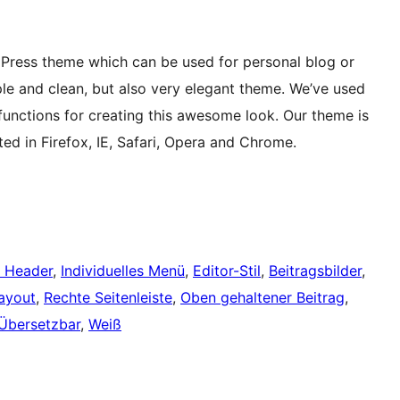
ress theme which can be used for personal blog or
le and clean, but also very elegant theme. We’ve used
nctions for creating this awesome look. Our theme is
ed in Firefox, IE, Safari, Opera and Chrome.
r Header
, 
Individuelles Menü
, 
Editor-Stil
, 
Beitragsbilder
, 
ayout
, 
Rechte Seitenleiste
, 
Oben gehaltener Beitrag
, 
Übersetzbar
, 
Weiß