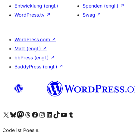
Entwicklung (engl.)
Spenden (engl.)
↗
WordPress.tv
↗
Swag
↗
WordPress.com
↗
Matt (engl.)
↗
bbPress (engl.)
↗
BuddyPress (engl.)
↗
Unser X-Konto (früher Twitter) besuchen
Unser Bluesky-Konto besuchen
Unser Mastodon-Konto besuchen
Unser Threads-Konto besuchen
Unsere Facebook-Seite besuchen
Unser Instagram-Konto besuchen
Unser LinkedIn-Konto besuchen
Unser TikTok-Konto besuchen
Unseren YouTube-Kanal besuchen
Unser Tumblr-Konto besuchen
Code ist Poesie.