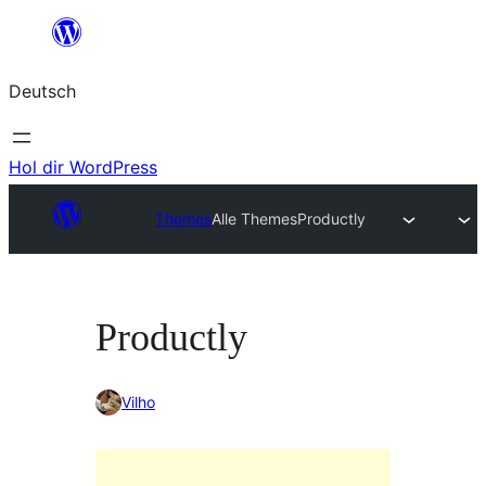
Zum
Inhalt
Deutsch
springen
Hol dir WordPress
Themes
Alle Themes
Productly
Productly
Vilho