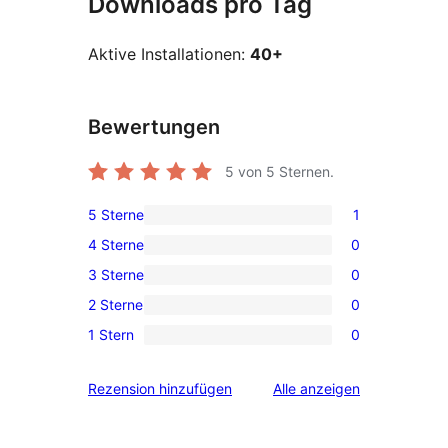
Downloads pro Tag
Aktive Installationen:
40+
Bewertungen
5
von 5 Sternen.
5 Sterne
1
1 5-
4 Sterne
0
Sterne-
0 4-
3 Sterne
0
Rezension
Sterne-
0 3-
2 Sterne
0
Rezensionen
Sterne-
0 2-
1 Stern
0
Rezensionen
Sterne-
0 1-
Rezensionen
Sterne-
Rezensionen
Rezension hinzufügen
Alle
anzeigen
Rezensionen