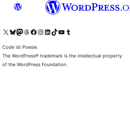
Unser X-Konto (früher Twitter) besuchen
Unser Bluesky-Konto besuchen
Unser Mastodon-Konto besuchen
Unser Threads-Konto besuchen
Unsere Facebook-Seite besuchen
Unser Instagram-Konto besuchen
Unser LinkedIn-Konto besuchen
Unser TikTok-Konto besuchen
Unseren YouTube-Kanal besuchen
Unser Tumblr-Konto besuchen
Code ist Poesie.
The WordPress® trademark is the intellectual property
of the WordPress Foundation.