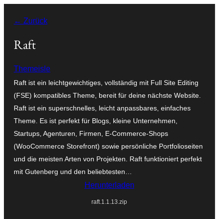
Zum
← Zurück
Inhalt
springen
Raft
Themeisle
Raft ist ein leichtgewichtiges, vollständig mit Full Site Editing
(FSE) kompatibles Theme, bereit für deine nächste Website.
Raft ist ein superschnelles, leicht anpassbares, einfaches
Theme. Es ist perfekt für Blogs, kleine Unternehmen,
Startups, Agenturen, Firmen, E-Commerce-Shops
(WooCommerce Storefront) sowie persönliche Portfolioseiten
und die meisten Arten von Projekten. Raft funktioniert perfekt
mit Gutenberg und den beliebtesten…
Herunterladen
raft.1.1.13.zip