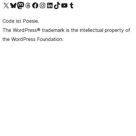
Unser X-Konto (früher Twitter) besuchen
Unser Bluesky-Konto besuchen
Unser Mastodon-Konto besuchen
Unser Threads-Konto besuchen
Unsere Facebook-Seite besuchen
Unser Instagram-Konto besuchen
Unser LinkedIn-Konto besuchen
Unser TikTok-Konto besuchen
Unseren YouTube-Kanal besuchen
Unser Tumblr-Konto besuchen
Code ist Poesie.
The WordPress® trademark is the intellectual property of
the WordPress Foundation.