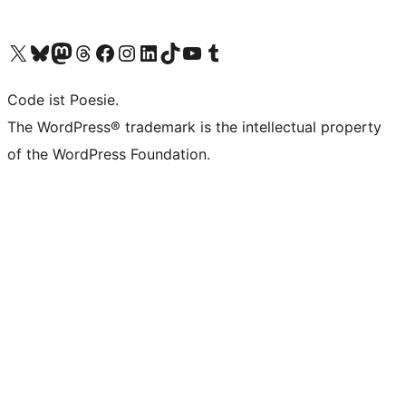
Unser X-Konto (früher Twitter) besuchen
Unser Bluesky-Konto besuchen
Unser Mastodon-Konto besuchen
Unser Threads-Konto besuchen
Unsere Facebook-Seite besuchen
Unser Instagram-Konto besuchen
Unser LinkedIn-Konto besuchen
Unser TikTok-Konto besuchen
Unseren YouTube-Kanal besuchen
Unser Tumblr-Konto besuchen
Code ist Poesie.
The WordPress® trademark is the intellectual property
of the WordPress Foundation.