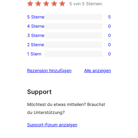
5
von 5 Sternen.
5 Sterne
5
5 5-
4 Sterne
0
Sterne-
0 4-
3 Sterne
0
Rezensionen
Sterne-
0 3-
2 Sterne
0
Rezensionen
Sterne-
0 2-
1 Stern
0
Rezensionen
Sterne-
0 1-
Rezensionen
Sterne-
Rezensionen
Rezension hinzufügen
Alle
anzeigen
Rezensionen
Support
Möchtest du etwas mitteilen? Brauchst
du Unterstützung?
Support-Forum anzeigen