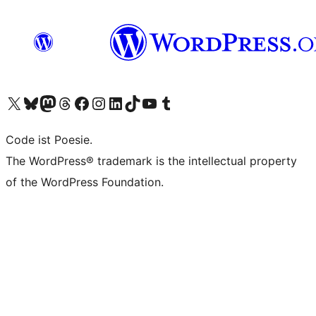
Unser X-Konto (früher Twitter) besuchen
Unser Bluesky-Konto besuchen
Unser Mastodon-Konto besuchen
Unser Threads-Konto besuchen
Unsere Facebook-Seite besuchen
Unser Instagram-Konto besuchen
Unser LinkedIn-Konto besuchen
Unser TikTok-Konto besuchen
Unseren YouTube-Kanal besuchen
Unser Tumblr-Konto besuchen
Code ist Poesie.
The WordPress® trademark is the intellectual property
of the WordPress Foundation.