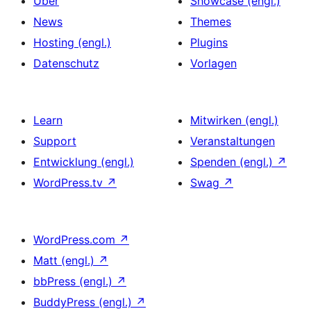
Über
Showcase (engl.)
News
Themes
Hosting (engl.)
Plugins
Datenschutz
Vorlagen
Learn
Mitwirken (engl.)
Support
Veranstaltungen
Entwicklung (engl.)
Spenden (engl.)
↗
WordPress.tv
↗
Swag
↗
WordPress.com
↗
Matt (engl.)
↗
bbPress (engl.)
↗
BuddyPress (engl.)
↗