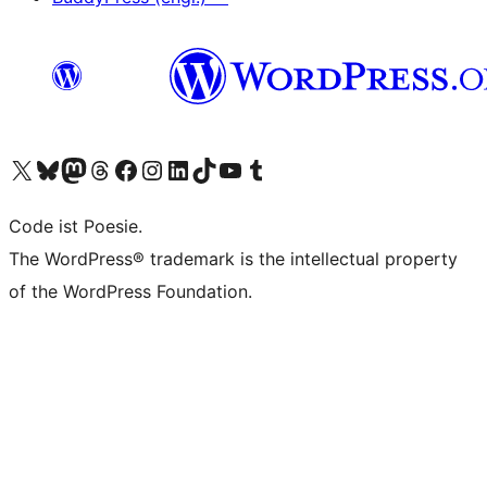
Unser X-Konto (früher Twitter) besuchen
Unser Bluesky-Konto besuchen
Unser Mastodon-Konto besuchen
Unser Threads-Konto besuchen
Unsere Facebook-Seite besuchen
Unser Instagram-Konto besuchen
Unser LinkedIn-Konto besuchen
Unser TikTok-Konto besuchen
Unseren YouTube-Kanal besuchen
Unser Tumblr-Konto besuchen
Code ist Poesie.
The WordPress® trademark is the intellectual property
of the WordPress Foundation.