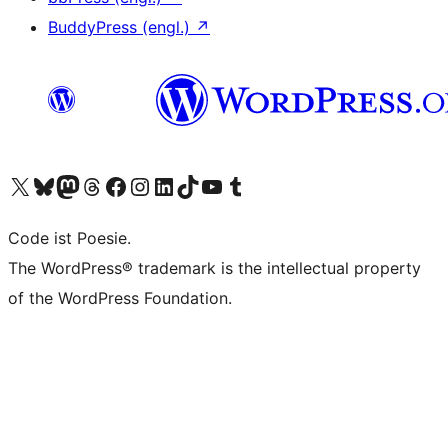
BuddyPress (engl.)
↗
Unser X-Konto (früher Twitter) besuchen
Unser Bluesky-Konto besuchen
Unser Mastodon-Konto besuchen
Unser Threads-Konto besuchen
Unsere Facebook-Seite besuchen
Unser Instagram-Konto besuchen
Unser LinkedIn-Konto besuchen
Unser TikTok-Konto besuchen
Unseren YouTube-Kanal besuchen
Unser Tumblr-Konto besuchen
Code ist Poesie.
The WordPress® trademark is the intellectual property
of the WordPress Foundation.