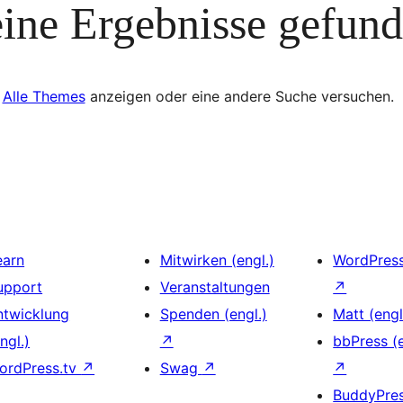
ine Ergebnisse gefun
Alle Themes
anzeigen oder eine andere Suche versuchen.
earn
Mitwirken (engl.)
WordPres
upport
Veranstaltungen
↗
ntwicklung
Spenden (engl.)
Matt (engl
ngl.)
↗
bbPress (e
ordPress.tv
↗
Swag
↗
↗
BuddyPre