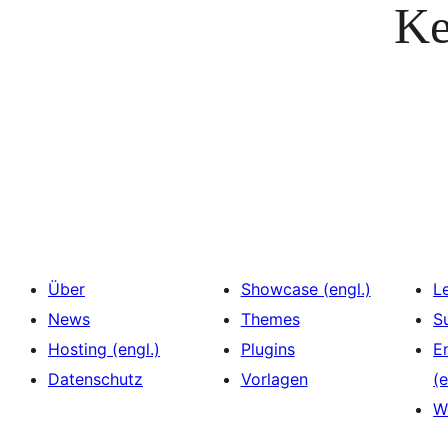
Ke
Über
Showcase (engl.)
L
News
Themes
S
Hosting (engl.)
Plugins
E
Datenschutz
Vorlagen
(e
W