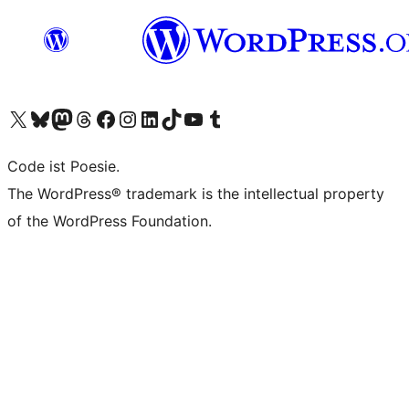
Unser X-Konto (früher Twitter) besuchen
Unser Bluesky-Konto besuchen
Unser Mastodon-Konto besuchen
Unser Threads-Konto besuchen
Unsere Facebook-Seite besuchen
Unser Instagram-Konto besuchen
Unser LinkedIn-Konto besuchen
Unser TikTok-Konto besuchen
Unseren YouTube-Kanal besuchen
Unser Tumblr-Konto besuchen
Code ist Poesie.
The WordPress® trademark is the intellectual property
of the WordPress Foundation.