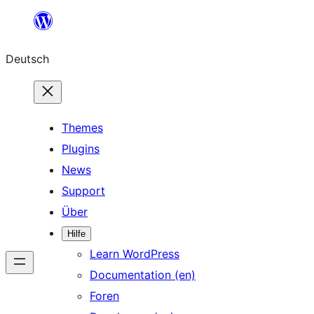
Zum
Inhalt
Deutsch
springen
Themes
Plugins
News
Support
Über
Hilfe
Learn WordPress
Documentation (en)
Foren