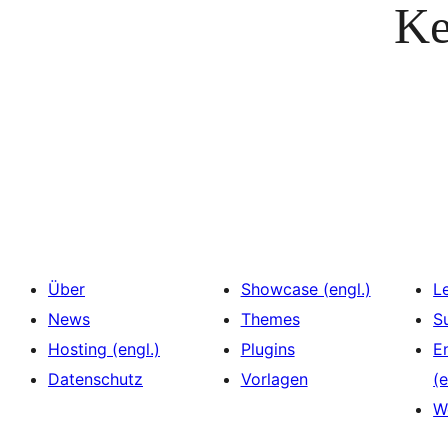
Ke
Über
Showcase (engl.)
L
News
Themes
S
Hosting (engl.)
Plugins
E
Datenschutz
Vorlagen
(e
W