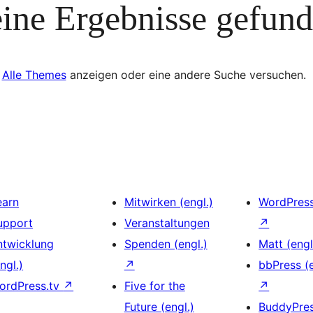
ine Ergebnisse gefun
Alle Themes
anzeigen oder eine andere Suche versuchen.
earn
Mitwirken (engl.)
WordPres
upport
Veranstaltungen
↗
ntwicklung
Spenden (engl.)
Matt (engl
ngl.)
↗
bbPress (e
ordPress.tv
↗
Five for the
↗
Future (engl.)
BuddyPre