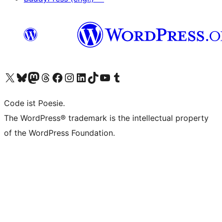
Unser X-Konto (früher Twitter) besuchen
Unser Bluesky-Konto besuchen
Unser Mastodon-Konto besuchen
Unser Threads-Konto besuchen
Unsere Facebook-Seite besuchen
Unser Instagram-Konto besuchen
Unser LinkedIn-Konto besuchen
Unser TikTok-Konto besuchen
Unseren YouTube-Kanal besuchen
Unser Tumblr-Konto besuchen
Code ist Poesie.
The WordPress® trademark is the intellectual property
of the WordPress Foundation.