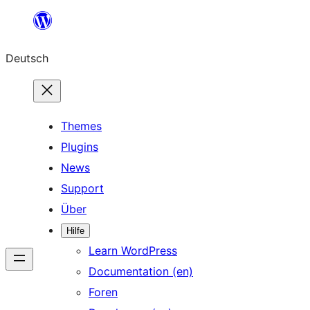
Zum
Inhalt
Deutsch
springen
Themes
Plugins
News
Support
Über
Hilfe
Learn WordPress
Documentation (en)
Foren