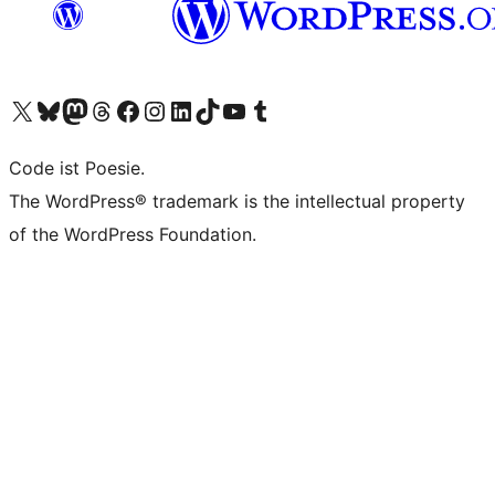
Unser X-Konto (früher Twitter) besuchen
Unser Bluesky-Konto besuchen
Unser Mastodon-Konto besuchen
Unser Threads-Konto besuchen
Unsere Facebook-Seite besuchen
Unser Instagram-Konto besuchen
Unser LinkedIn-Konto besuchen
Unser TikTok-Konto besuchen
Unseren YouTube-Kanal besuchen
Unser Tumblr-Konto besuchen
Code ist Poesie.
The WordPress® trademark is the intellectual property
of the WordPress Foundation.