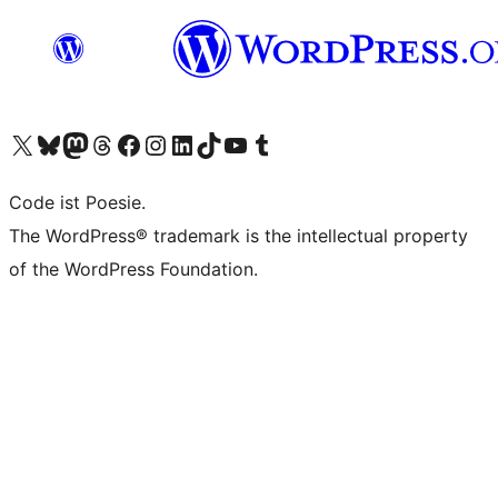
Unser X-Konto (früher Twitter) besuchen
Unser Bluesky-Konto besuchen
Unser Mastodon-Konto besuchen
Unser Threads-Konto besuchen
Unsere Facebook-Seite besuchen
Unser Instagram-Konto besuchen
Unser LinkedIn-Konto besuchen
Unser TikTok-Konto besuchen
Unseren YouTube-Kanal besuchen
Unser Tumblr-Konto besuchen
Code ist Poesie.
The WordPress® trademark is the intellectual property
of the WordPress Foundation.