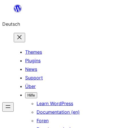
Zum
Inhalt
Deutsch
springen
Themes
Plugins
News
Support
Über
Hilfe
Learn WordPress
Documentation (en)
Foren