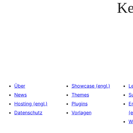
Ke
Über
Showcase (engl.)
L
News
Themes
S
Hosting (engl.)
Plugins
E
Datenschutz
Vorlagen
(e
W