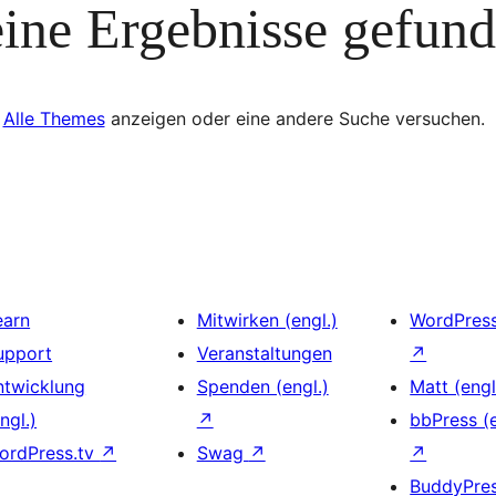
ine Ergebnisse gefun
Alle Themes
anzeigen oder eine andere Suche versuchen.
earn
Mitwirken (engl.)
WordPres
upport
Veranstaltungen
↗
ntwicklung
Spenden (engl.)
Matt (engl
ngl.)
↗
bbPress (e
ordPress.tv
↗
Swag
↗
↗
BuddyPre