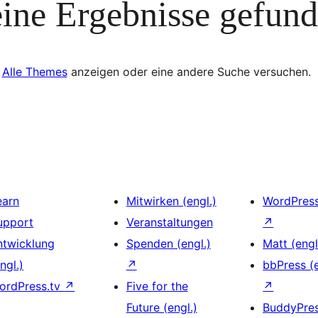
ine Ergebnisse gefun
Alle Themes
anzeigen oder eine andere Suche versuchen.
earn
Mitwirken (engl.)
WordPres
upport
Veranstaltungen
↗
ntwicklung
Spenden (engl.)
Matt (engl
ngl.)
↗
bbPress (e
ordPress.tv
↗
Five for the
↗
Future (engl.)
BuddyPre