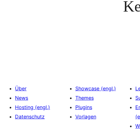
Ke
Über
Showcase (engl.)
L
News
Themes
S
Hosting (engl.)
Plugins
E
Datenschutz
Vorlagen
(e
W