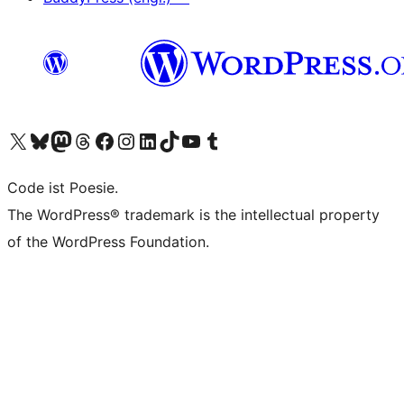
Unser X-Konto (früher Twitter) besuchen
Unser Bluesky-Konto besuchen
Unser Mastodon-Konto besuchen
Unser Threads-Konto besuchen
Unsere Facebook-Seite besuchen
Unser Instagram-Konto besuchen
Unser LinkedIn-Konto besuchen
Unser TikTok-Konto besuchen
Unseren YouTube-Kanal besuchen
Unser Tumblr-Konto besuchen
Code ist Poesie.
The WordPress® trademark is the intellectual property
of the WordPress Foundation.