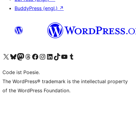
BuddyPress (engl.)
↗
Unser X-Konto (früher Twitter) besuchen
Unser Bluesky-Konto besuchen
Unser Mastodon-Konto besuchen
Unser Threads-Konto besuchen
Unsere Facebook-Seite besuchen
Unser Instagram-Konto besuchen
Unser LinkedIn-Konto besuchen
Unser TikTok-Konto besuchen
Unseren YouTube-Kanal besuchen
Unser Tumblr-Konto besuchen
Code ist Poesie.
The WordPress® trademark is the intellectual property
of the WordPress Foundation.