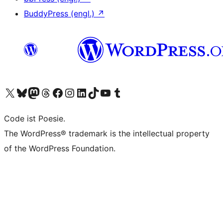
BuddyPress (engl.)
↗
Unser X-Konto (früher Twitter) besuchen
Unser Bluesky-Konto besuchen
Unser Mastodon-Konto besuchen
Unser Threads-Konto besuchen
Unsere Facebook-Seite besuchen
Unser Instagram-Konto besuchen
Unser LinkedIn-Konto besuchen
Unser TikTok-Konto besuchen
Unseren YouTube-Kanal besuchen
Unser Tumblr-Konto besuchen
Code ist Poesie.
The WordPress® trademark is the intellectual property
of the WordPress Foundation.