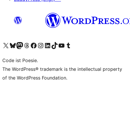
Unser X-Konto (früher Twitter) besuchen
Unser Bluesky-Konto besuchen
Unser Mastodon-Konto besuchen
Unser Threads-Konto besuchen
Unsere Facebook-Seite besuchen
Unser Instagram-Konto besuchen
Unser LinkedIn-Konto besuchen
Unser TikTok-Konto besuchen
Unseren YouTube-Kanal besuchen
Unser Tumblr-Konto besuchen
Code ist Poesie.
The WordPress® trademark is the intellectual property
of the WordPress Foundation.