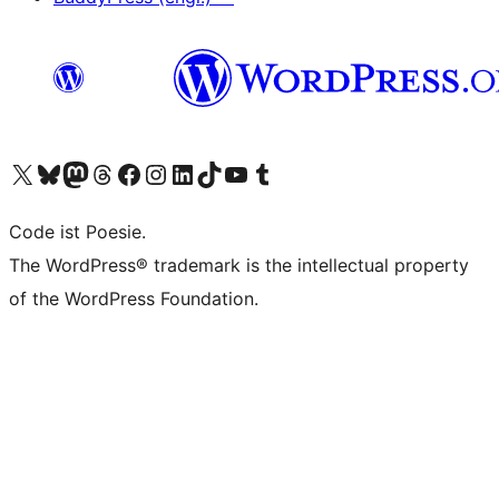
Unser X-Konto (früher Twitter) besuchen
Unser Bluesky-Konto besuchen
Unser Mastodon-Konto besuchen
Unser Threads-Konto besuchen
Unsere Facebook-Seite besuchen
Unser Instagram-Konto besuchen
Unser LinkedIn-Konto besuchen
Unser TikTok-Konto besuchen
Unseren YouTube-Kanal besuchen
Unser Tumblr-Konto besuchen
Code ist Poesie.
The WordPress® trademark is the intellectual property
of the WordPress Foundation.