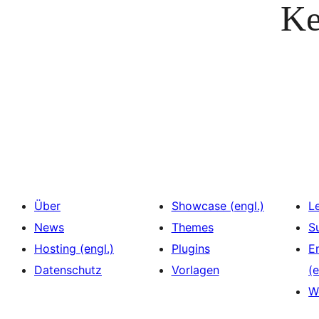
Ke
Über
Showcase (engl.)
L
News
Themes
S
Hosting (engl.)
Plugins
E
Datenschutz
Vorlagen
(e
W