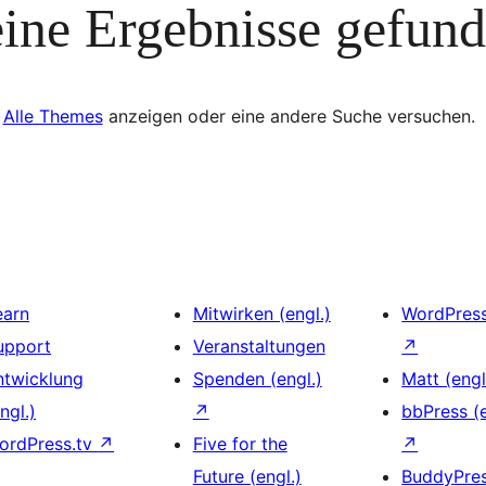
ine Ergebnisse gefun
Alle Themes
anzeigen oder eine andere Suche versuchen.
earn
Mitwirken (engl.)
WordPres
upport
Veranstaltungen
↗
ntwicklung
Spenden (engl.)
Matt (engl
ngl.)
↗
bbPress (e
ordPress.tv
↗
Five for the
↗
Future (engl.)
BuddyPre