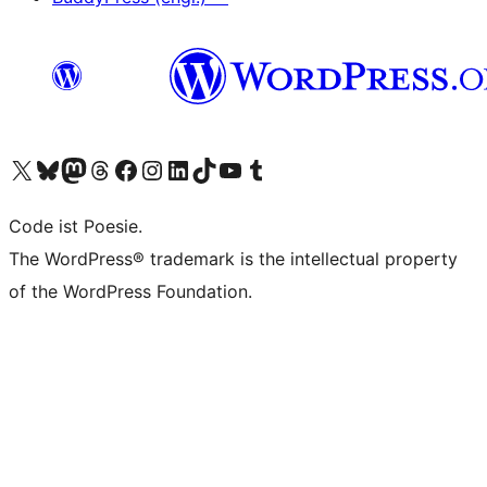
Unser X-Konto (früher Twitter) besuchen
Unser Bluesky-Konto besuchen
Unser Mastodon-Konto besuchen
Unser Threads-Konto besuchen
Unsere Facebook-Seite besuchen
Unser Instagram-Konto besuchen
Unser LinkedIn-Konto besuchen
Unser TikTok-Konto besuchen
Unseren YouTube-Kanal besuchen
Unser Tumblr-Konto besuchen
Code ist Poesie.
The WordPress® trademark is the intellectual property
of the WordPress Foundation.