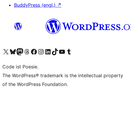
BuddyPress (engl.)
↗
Unser X-Konto (früher Twitter) besuchen
Unser Bluesky-Konto besuchen
Unser Mastodon-Konto besuchen
Unser Threads-Konto besuchen
Unsere Facebook-Seite besuchen
Unser Instagram-Konto besuchen
Unser LinkedIn-Konto besuchen
Unser TikTok-Konto besuchen
Unseren YouTube-Kanal besuchen
Unser Tumblr-Konto besuchen
Code ist Poesie.
The WordPress® trademark is the intellectual property
of the WordPress Foundation.