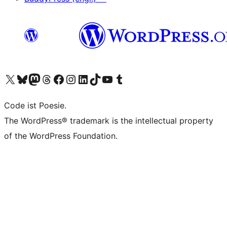
Unser X-Konto (früher Twitter) besuchen
Unser Bluesky-Konto besuchen
Unser Mastodon-Konto besuchen
Unser Threads-Konto besuchen
Unsere Facebook-Seite besuchen
Unser Instagram-Konto besuchen
Unser LinkedIn-Konto besuchen
Unser TikTok-Konto besuchen
Unseren YouTube-Kanal besuchen
Unser Tumblr-Konto besuchen
Code ist Poesie.
The WordPress® trademark is the intellectual property
of the WordPress Foundation.