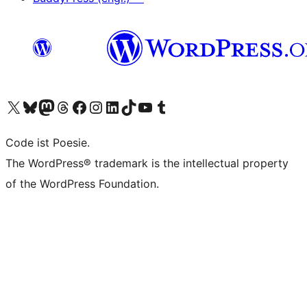
Unser X-Konto (früher Twitter) besuchen
Unser Bluesky-Konto besuchen
Unser Mastodon-Konto besuchen
Unser Threads-Konto besuchen
Unsere Facebook-Seite besuchen
Unser Instagram-Konto besuchen
Unser LinkedIn-Konto besuchen
Unser TikTok-Konto besuchen
Unseren YouTube-Kanal besuchen
Unser Tumblr-Konto besuchen
Code ist Poesie.
The WordPress® trademark is the intellectual property
of the WordPress Foundation.