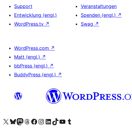
Support
Veranstaltungen
Entwicklung (engl.)
Spenden (engl.)
↗
WordPress.tv
↗
Swag
↗
WordPress.com
↗
Matt (engl.)
↗
bbPress (engl.)
↗
BuddyPress (engl.)
↗
Unser X-Konto (früher Twitter) besuchen
Unser Bluesky-Konto besuchen
Unser Mastodon-Konto besuchen
Unser Threads-Konto besuchen
Unsere Facebook-Seite besuchen
Unser Instagram-Konto besuchen
Unser LinkedIn-Konto besuchen
Unser TikTok-Konto besuchen
Unseren YouTube-Kanal besuchen
Unser Tumblr-Konto besuchen