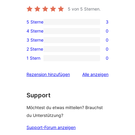
5
von 5 Sternen.
5 Sterne
3
3 5-
4 Sterne
0
Sterne-
0 4-
3 Sterne
0
Rezensionen
Sterne-
0 3-
2 Sterne
0
Rezensionen
Sterne-
0 2-
1 Stern
0
Rezensionen
Sterne-
0 1-
Rezensionen
Sterne-
Rezensionen
Rezension hinzufügen
Alle
anzeigen
Rezensionen
Support
Möchtest du etwas mitteilen? Brauchst
du Unterstützung?
Support-Forum anzeigen