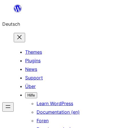
Zum
Inhalt
Deutsch
springen
Themes
Plugins
News
Support
Über
Hilfe
Learn WordPress
Documentation (en)
Foren