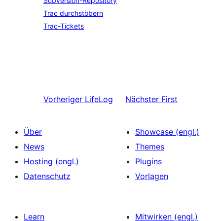
Subversion-Repository
Trac durchstöbern
Trac-Tickets
Vorheriger
LifeLog
Nächster
First
Über
Showcase (engl.)
News
Themes
Hosting (engl.)
Plugins
Datenschutz
Vorlagen
Learn
Mitwirken (engl.)