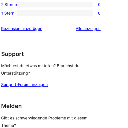
2 Sterne
0
Rezension
Sterne-
0 2-
1 Stern
0
Rezensionen
Sterne-
0 1-
Rezensionen
Sterne-
Rezensionen
Rezension hinzufügen
Alle
anzeigen
 
Rezensionen
Support
Möchtest du etwas mitteilen? Brauchst du
Unterstützung?
Support-Forum anzeigen
Melden
Gibt es schwerwiegende Probleme mit diesem
Theme?