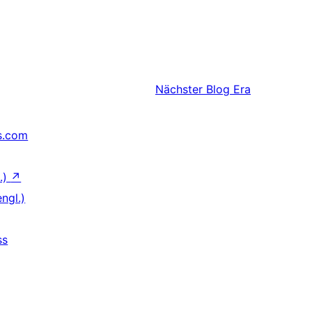
Nächster
Blog Era
s.com
.)
↗
ngl.)
ss