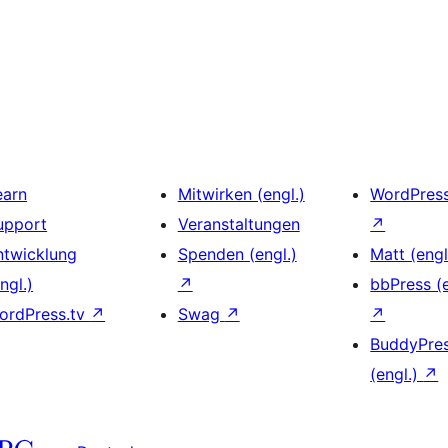
earn
Mitwirken (engl.)
WordPres
upport
Veranstaltungen
↗
ntwicklung
Spenden (engl.)
Matt (engl
ngl.)
↗
bbPress (e
ordPress.tv
↗
Swag
↗
↗
BuddyPre
(engl.)
↗