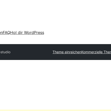
en
FAQ
Hol dir WordPress
studio
Theme einreichen
Kommerzielle The