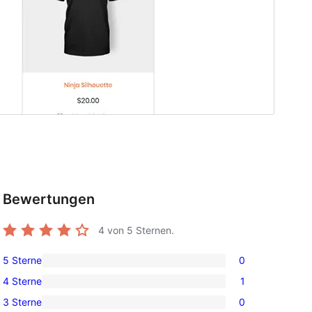
Bewertungen
4
von 5 Sternen.
5 Sterne
0
0 5-
4 Sterne
1
Sterne-
1 4-
3 Sterne
0
Rezensionen
Sterne-
0 3-