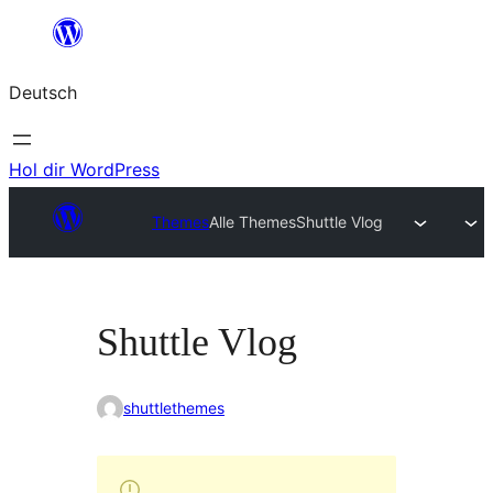
Zum
Inhalt
Deutsch
springen
Hol dir WordPress
Themes
Alle Themes
Shuttle Vlog
Shuttle Vlog
shuttlethemes