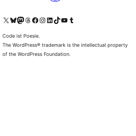
Unser X-Konto (früher Twitter) besuchen
Unser Bluesky-Konto besuchen
Unser Mastodon-Konto besuchen
Unser Threads-Konto besuchen
Unsere Facebook-Seite besuchen
Unser Instagram-Konto besuchen
Unser LinkedIn-Konto besuchen
Unser TikTok-Konto besuchen
Unseren YouTube-Kanal besuchen
Unser Tumblr-Konto besuchen
Code ist Poesie.
The WordPress® trademark is the intellectual property
of the WordPress Foundation.