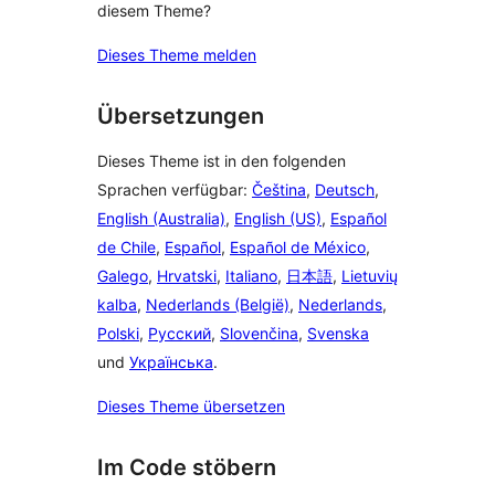
diesem Theme?
Dieses Theme melden
Übersetzungen
Dieses Theme ist in den folgenden
Sprachen verfügbar:
Čeština
,
Deutsch
,
English (Australia)
,
English (US)
,
Español
de Chile
,
Español
,
Español de México
,
Galego
,
Hrvatski
,
Italiano
,
日本語
,
Lietuvių
kalba
,
Nederlands (België)
,
Nederlands
,
Polski
,
Русский
,
Slovenčina
,
Svenska
und
Українська
.
Dieses Theme übersetzen
Im Code stöbern