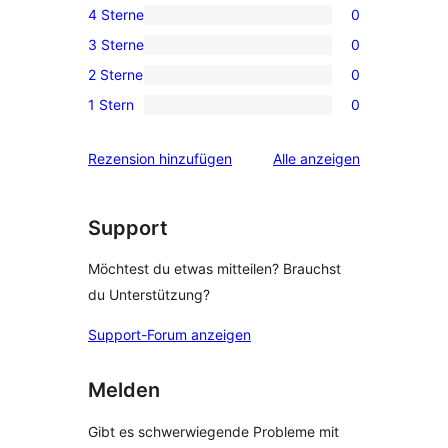
4 Sterne
0
Sterne-
0 4-
3 Sterne
0
Rezension
Sterne-
0 3-
2 Sterne
0
Rezensionen
Sterne-
0 2-
1 Stern
0
Rezensionen
Sterne-
0 1-
Rezensionen
Sterne-
Rezensionen
Rezension hinzufügen
Alle
anzeigen
Rezensionen
Support
Möchtest du etwas mitteilen? Brauchst
du Unterstützung?
Support-Forum anzeigen
Melden
Gibt es schwerwiegende Probleme mit