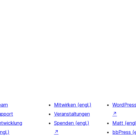
earn
Mitwirken (engl.)
WordPres
upport
Veranstaltungen
↗
ntwicklung
Spenden (engl.)
Matt (engl
ngl.)
↗
bbPress (