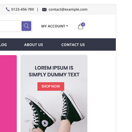
Vorschau
Herunterladen
Version
0.6.8
Zuletzt aktualisiert
24. Juli 2026
Aktive Installationen
100+
PHP-Version
7.2
Theme-Homepage