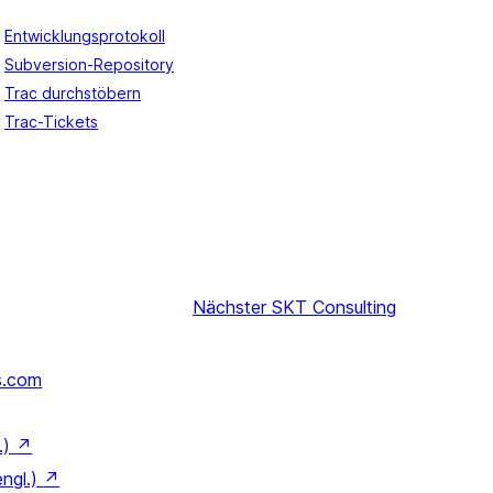
Entwicklungsprotokoll
Subversion-Repository
Trac durchstöbern
Trac-Tickets
Nächster
SKT Consulting
s.com
.)
↗
engl.)
↗