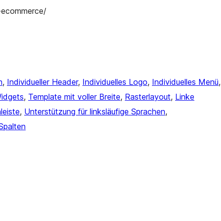
-ecommerce/
n
, 
Individueller Header
, 
Individuelles Logo
, 
Individuelles Menü
idgets
, 
Template mit voller Breite
, 
Rasterlayout
, 
Linke
leiste
, 
Unterstützung für linksläufige Sprachen
, 
Spalten